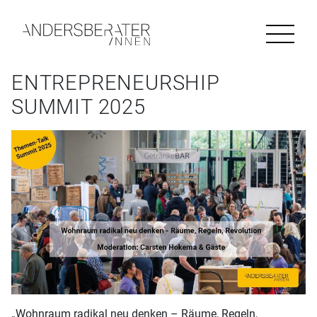
HAUPTNAVIGATION
Zum Inhalt springen
Aktuelles
ENTREPRENEURSHIP
Über uns
SUMMIT 2025
Ansprechpartner
Newsletter
Team
Forschung
„Wohnraum radikal neu denken – Räume, Regeln,