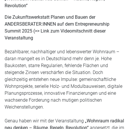
Revolution“
Leistungen
Die Zukunftswerkstatt Planen und Bauen der
ANDERSBERATER:INNEN auf dem
Entrepreneurship
Partner
Summit 2025 (>> Link zum Videomitschnitt dieser
Veranstaltung
Lehre
Bezahlbarer, nachhaltiger und lebenswerter Wohnraum –
daran mangelt es in Deutschland mehr denn je. Hohe
Baukosten, starre Regularien, fehlende Flächen und
Downloads
steigende Zinsen verschärfen die Situation. Doch
gleichzeitig entstehen neue Impulse: gemeinschaftliche
Wohnprojekte, serielle Holz- und Modulbauweisen, digitale
Planungsprozesse, innovative Finanzierungen und eine
wachsende Forderung nach mutigen politischen
Weichenstellungen.
Genau haben wir mit der Veranstaltung
„Wohnraum radikal
neu denken – Räume, Regeln, Revolution“
angesetzt, die im