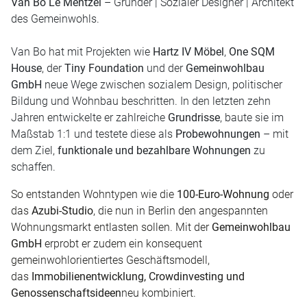
Van Bo Le Mentzel
– Gründer | Sozialer Designer | Architekt
des Gemeinwohls.
Van Bo hat mit Projekten wie
Hartz IV Möbel
,
One SQM
House
, der
Tiny Foundation
und der
Gemeinwohlbau
GmbH
neue Wege zwischen sozialem Design, politischer
Bildung und Wohnbau beschritten. In den letzten zehn
Jahren entwickelte er zahlreiche
Grundrisse
, baute sie im
Maßstab 1:1 und testete diese als
Probewohnungen
– mit
dem Ziel,
funktionale und bezahlbare Wohnungen
zu
schaffen.
So entstanden Wohntypen wie die
100-Euro-Wohnung
oder
das
Azubi-Studio
, die nun in Berlin den angespannten
Wohnungsmarkt entlasten sollen. Mit der
Gemeinwohlbau
GmbH
erprobt er zudem ein konsequent
gemeinwohlorientiertes Geschäftsmodell,
das
Immobilienentwicklung, Crowdinvesting und
Genossenschaftsideen
neu kombiniert.