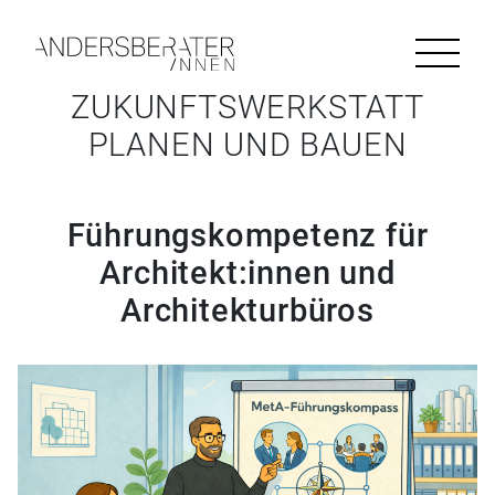
HAUPTNAVIGATION
Zum Inhalt springen
Aktuelles
ZUKUNFTSWERKSTATT
PLANEN UND BAUEN
Über uns
Führungskompetenz für
Ansprechpartner
Architekt:innen und
Architekturbüros
Newsletter
Team
Forschung